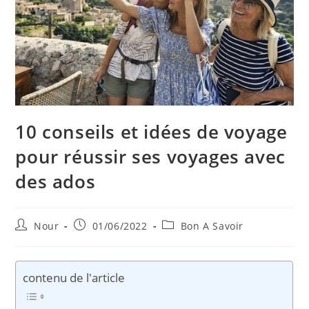
10 conseils et idées de voyage
pour réussir ses voyages avec
des ados
Auteur/autrice
Publication
Post
Nour
01/06/2022
Bon A Savoir
de
publiée :
category:
la
publication :
contenu de l'article