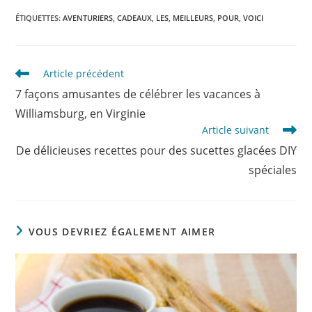
ÉTIQUETTES
:
AVENTURIERS
,
CADEAUX
,
LES
,
MEILLEURS
,
POUR
,
VOICI
Read
Article précédent
more
7 façons amusantes de célébrer les vacances à
articles
Williamsburg, en Virginie
Article suivant
De délicieuses recettes pour des sucettes glacées DIY
spéciales
VOUS DEVRIEZ ÉGALEMENT AIMER