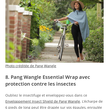
Photo créditée de Pang Wangle
8. Pang Wangle Essential Wrap avec
protection contre les insectes
Oubliez le insectifuge et enveloppez-vous dans ce
Enveloppement Insect Shield de Pang Wangle
. L’écharpe de
6 pieds de long peut être drapée sur vos épaules, enroulée