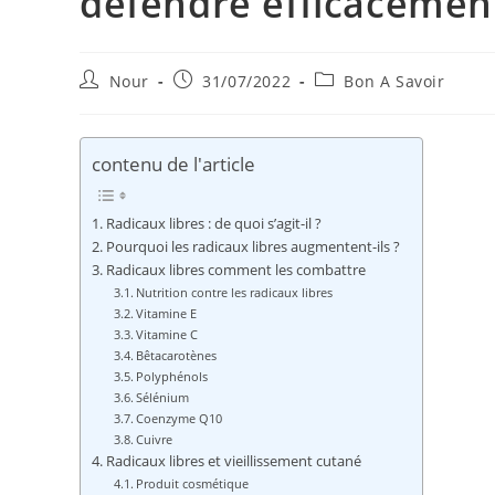
défendre efficacemen
Auteur/autrice
Publication
Post
Nour
31/07/2022
Bon A Savoir
de
publiée :
category:
la
publication :
contenu de l'article
Radicaux libres : de quoi s’agit-il ?
Pourquoi les radicaux libres augmentent-ils ?
Radicaux libres comment les combattre
Nutrition contre les radicaux libres
Vitamine E
Vitamine C
Bêtacarotènes
Polyphénols
Sélénium
Coenzyme Q10
Cuivre
Radicaux libres et vieillissement cutané
Produit cosmétique