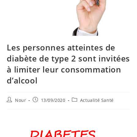
Les personnes atteintes de
diabète de type 2 sont invitées
à limiter leur consommation
d’alcool
Auteur/autrice
Publication
Post
Nour
13/09/2020
Actualité Santé
de
publiée :
category:
la
publication :