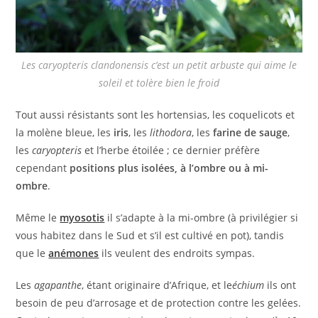
Les
caryopteris clandonensis
c’est un petit arbuste qui aime le
soleil et tolère bien le froid
Tout aussi résistants sont les hortensias, les coquelicots et
la molène bleue, les
iris
, les
lithodora
, les
farine de sauge
,
les
caryopteris
et l’herbe étoilée ; ce dernier préfère
cependant
positions plus isolées, à l’ombre ou à mi-
ombre
.
Même le
myosotis
il s’adapte à la mi-ombre (à privilégier si
vous habitez dans le Sud et s’il est cultivé en pot), tandis
que le
anémones
ils veulent des endroits sympas.
Les
agapanthe
, étant originaire d’Afrique, et le
échium
ils ont
besoin de peu d’arrosage et de protection contre les gelées.