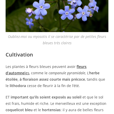
Oubliez-moi ou
myosotis
il se caractérise par de petites fleurs
bleues très claires
Cultivation
Les plantes à fleurs bleues peuvent avoir
fleurs
d’automne
les
, comme le
campanule pyramidale
, L’
herbe
étoilée, à floraison assez courte mais précoce
, tandis que
le
lithodora
cesse de fleurir à la fin de l’été.
ET
important qu’ils soient exposés au soleil
et que le sol
est frais, humide et riche. Le merveilleux est une exception
coquelicot
bleu
et le
hortensias
: il y aura de belles fleurs