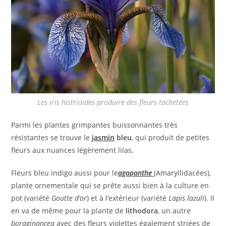
Les
iris histrioïdes
produire des fleurs tachetées
Parmi les plantes grimpantes buissonnantes très
résistantes se trouve le
jasmin
bleu
, qui produit de petites
fleurs aux nuances légèrement lilas.
Fleurs bleu indigo aussi pour le
agapanthe
(Amaryllidacées),
plante ornementale qui se prête aussi bien à la culture en
pot (variété
Goutte d’or
) et à l’extérieur (variété
Lapis lazuli
). Il
en va de même pour la plante de
lithodora
, un autre
boraginancea
avec des fleurs violettes également striées de