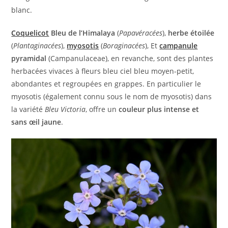
blanc.
Coquelicot
Bleu de l’Himalaya
(
Papavéracées
),
herbe étoilée
(
Plantaginacées
),
myosotis
(
Boraginacées
), Et
campanule
pyramidal
(Campanulaceae), en revanche, sont des plantes
herbacées vivaces à fleurs bleu ciel bleu moyen-petit,
abondantes et regroupées en grappes. En particulier le
myosotis (également connu sous le nom de myosotis) dans
la variété
Bleu Victoria
, offre un
couleur plus intense et
sans œil jaune
.