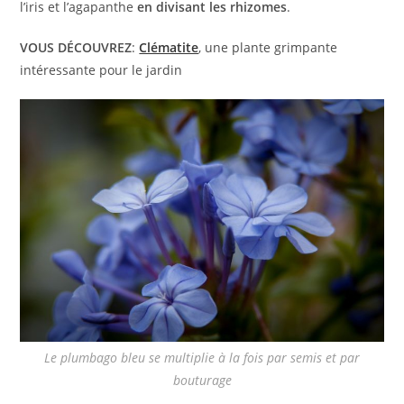
l’iris et l’agapanthe
en divisant les rhizomes
.
VOUS DÉCOUVREZ
:
Clématite
, une plante grimpante
intéressante pour le jardin
Le plumbago bleu se multiplie à la fois par semis et par
bouturage