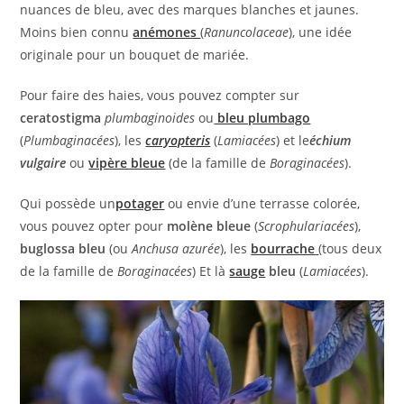
nuances de bleu, avec des marques blanches et jaunes.
Moins bien connu
anémones
(
Ranuncolaceae
), une idée
originale pour un bouquet de mariée.
Pour faire des haies, vous pouvez compter sur
ceratostigma
plumbaginoides
ou
bleu plumbago
(
Plumbaginacées
), les
caryopteris
(
Lamiacées
) et le
échium
vulgaire
ou
vipère bleue
(de la famille de
Boraginacées
).
Qui possède un
potager
ou envie d’une terrasse colorée,
vous pouvez opter pour
molène bleue
(
Scrophulariacées
),
buglossa bleu
(ou
Anchusa azurée
), les
bourrache
(tous deux
de la famille de
Boraginacées
) Et
là
sauge
bleu
(
Lamiacées
).