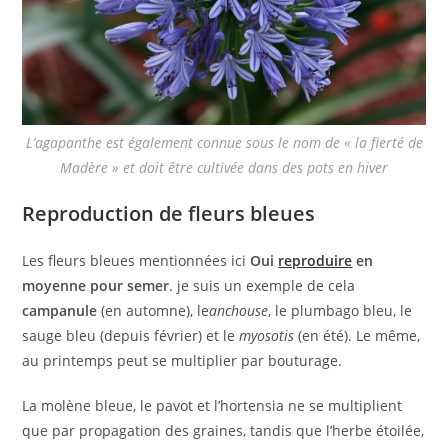
L’agapanthe est également connue sous le nom de « la fierté de
Madère » et doit être cultivée dans des pots en hiver
Reproduction de fleurs bleues
Les fleurs bleues mentionnées ici
Oui
reproduire
en
moyenne pour semer
. je suis un exemple de cela
campanule
(en automne), le
anchouse
, le plumbago bleu, le
sauge bleu (depuis février) et le
myosotis
(en été). Le même,
au printemps peut se multiplier par bouturage.
La molène bleue, le pavot et l’hortensia ne se multiplient
que par propagation des graines, tandis que l’herbe étoilée,