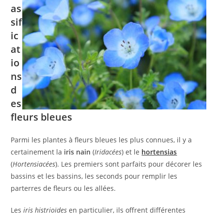
as
sif
ic
at
io
ns
d
es
fleurs bleues
Parmi les plantes à fleurs bleues les plus connues, il y a
certainement la
iris nain
(
Iridacées
) et le
hortensias
(
Hortensiacées
). Les premiers sont parfaits pour décorer les
bassins et les bassins, les seconds pour remplir les
parterres de fleurs ou les allées.
Les
iris histrioïdes
en particulier, ils offrent différentes