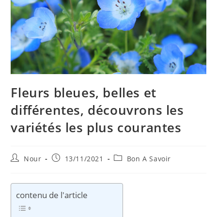
Fleurs bleues, belles et
différentes, découvrons les
variétés les plus courantes
Auteur/autrice
Publication
Post
Nour
13/11/2021
Bon A Savoir
de
publiée :
category:
la
publication :
contenu de l'article