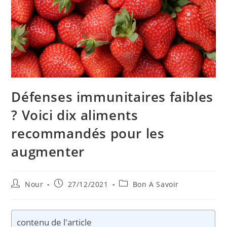
Défenses immunitaires faibles
? Voici dix aliments
recommandés pour les
augmenter
Auteur/autrice
Publication
Post
Nour
27/12/2021
Bon A Savoir
de
publiée :
category:
la
publication :
contenu de l'article