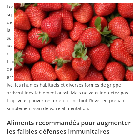
Lor
sq
ue
la
sai
so
n
froi
de
arr
ive, les rhumes habituels et diverses formes de grippe
arrivent inévitablement aussi. Mais ne vous inquiétez pas
trop, vous pouvez rester en forme tout l’hiver en prenant
simplement soin de votre alimentation.
Aliments recommandés pour augmenter
les faibles défenses immunitaires