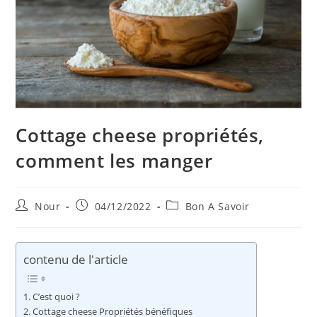
Cottage cheese propriétés,
comment les manger
Auteur/autrice
Publication
Post
Nour
04/12/2022
Bon A Savoir
de
publiée :
category:
la
publication :
contenu de l'article
C’est quoi ?
Cottage cheese Propriétés bénéfiques