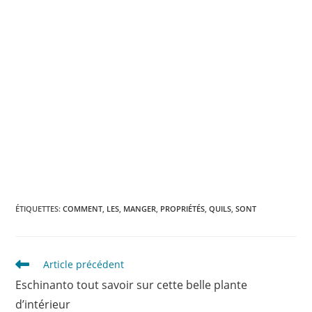
ÉTIQUETTES
:
COMMENT
,
LES
,
MANGER
,
PROPRIÉTÉS
,
QUILS
,
SONT
Read
Article précédent
more
Eschinanto tout savoir sur cette belle plante
articles
d’intérieur