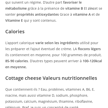
qui suivent un régime. D’autre part
favoriser le
métabolisme
grâce à la présence de
vitamine B
Et
zinc
et se
vanter
propriétés antioxydantes
Grace à
vitamine A
et de
Vitamine E
qui y sont contenus.
Calories
L’apport calorique
varie selon les ingrédients
utilisé pour
les préparer et l’ajout éventuel de crème. LA
flocons légers
ils contiennent en moyenne, pour 100 grammes de produit,
85-90 calories
. D’autres types peuvent arriver à
100-120kcal
en moyenne.
Cottage cheese
Valeurs nutritionnelles
Que contiennent-ils ? Eau, protéines, vitamines A, B6, E,
niacine, mais aussi vitamine D, sodium, phosphore,
potassium, calcium, magnésium, thiamine, riboflavine,
sélénium. Bref, je suis un concentré de santé.