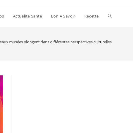
Toggle
ps
Actualité Santé
Bon A Savoir
Recette
website
eaux musées plongent dans différentes perspectives culturelles
search