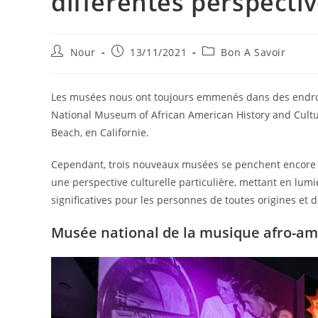
différentes perspectiv
Auteur/autrice
Publication
Post
Nour
13/11/2021
Bon A Savoir
de
publiée :
category:
la
publication :
Les musées nous ont toujours emmenés dans des endroit
National Museum of African American History and Cult
Beach, en Californie.
Cependant, trois nouveaux musées se penchent encore 
une perspective culturelle particulière, mettant en lu
significatives pour les personnes de toutes origines et 
Musée national de la musique afro-am