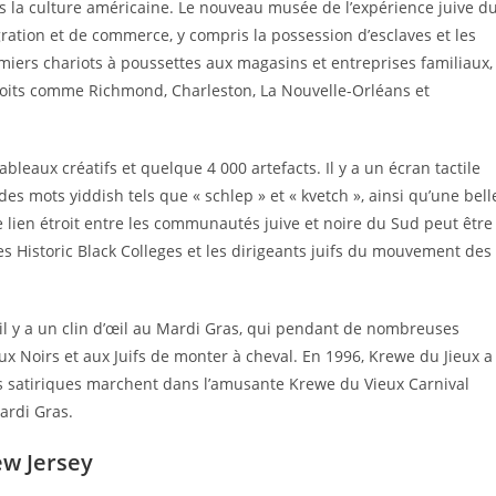
 la culture américaine. Le nouveau musée de l’expérience juive d
ation et de commerce, y compris la possession d’esclaves et les
remiers chariots à poussettes aux magasins et entreprises familiaux,
oits comme Richmond, Charleston, La Nouvelle-Orléans et
bleaux créatifs et quelque 4 000 artefacts. Il y a un écran tactile
es mots yiddish tels que « schlep » et « kvetch », ainsi qu’une bell
e lien étroit entre les communautés juive et noire du Sud peut être
es Historic Black Colleges et les dirigeants juifs du mouvement des
 il y a un clin d’œil au Mardi Gras, qui pendant de nombreuses
aux Noirs et aux Juifs de monter à cheval. En 1996, Krewe du Jieux a
s satiriques marchent dans l’amusante Krewe du Vieux Carnival
ardi Gras.
w Jersey