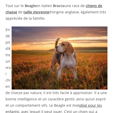
Tout sur le
Beagle
en italien
Bracco
une race de
chiens de
chasse
de
taille moyenne
d’origine anglaise, également très
appréciée de la famille.
En
dé
pit
d’ê
tre
un
vra
i
chi
en
de chasse par nature, il est très facile à apprivoiser. Il a une
bonne intelligence et un caractère gentil, ainsi qu’un esprit
et un comportement vifs. Le Beagle est moi
idéal pour les
enfants
i, avec lequel il peut jouer. C’est un chien qui a