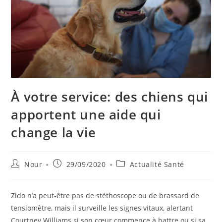
À votre service: des chiens qui
apportent une aide qui
change la vie
Auteur/autrice
Publication
Post
Nour
29/09/2020
Actualité Santé
de
publiée :
category:
la
publication :
Zido n’a peut-être pas de stéthoscope ou de brassard de
tensiomètre, mais il surveille les signes vitaux, alertant
Courtney Williams si son cœur commence à battre ou si sa