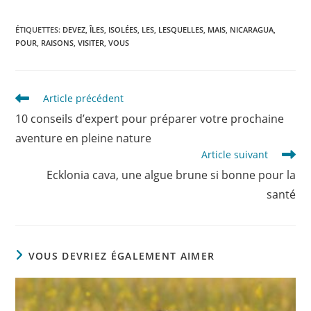
ÉTIQUETTES
:
DEVEZ
,
ÎLES
,
ISOLÉES
,
LES
,
LESQUELLES
,
MAIS
,
NICARAGUA
,
POUR
,
RAISONS
,
VISITER
,
VOUS
Read
Article précédent
more
10 conseils d’expert pour préparer votre prochaine
articles
aventure en pleine nature
Article suivant
Ecklonia cava, une algue brune si bonne pour la
santé
VOUS DEVRIEZ ÉGALEMENT AIMER