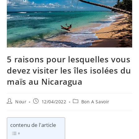
5 raisons pour lesquelles vous
devez visiter les îles isolées du
maïs au Nicaragua
Auteur/autrice
Publication
Post
Nour
12/04/2022
Bon A Savoir
de
publiée :
category:
la
publication :
contenu de l'article