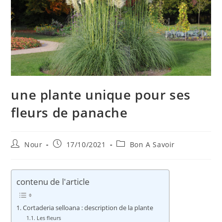
une plante unique pour ses
fleurs de panache
Auteur/autrice
Publication
Post
Nour
17/10/2021
Bon A Savoir
de
publiée :
category:
la
publication :
contenu de l'article
Cortaderia selloana : description de la plante
Les fleurs