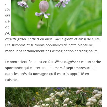
,
stri
dol
i, s-
cio
pit,
carletti, grisol, hochets
ou aussi
Silène gonfle
et ainsi de suite.
Les surnoms et surnoms populaires de cette plante ne
manquent certainement pas d’imagination et d’originalité.
Le nom scientifique est en fait
silène vulgaire :
c’est un’
herbe
spontanée
qui est recueilli de
mars à septembre
surtout
dans les prés du
Romagne
où il est très apprécié en
cuisine.