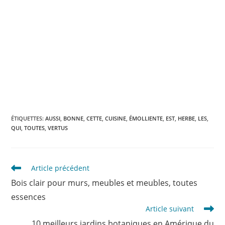
ÉTIQUETTES
:
AUSSI
,
BONNE
,
CETTE
,
CUISINE
,
ÉMOLLIENTE
,
EST
,
HERBE
,
LES
,
QUI
,
TOUTES
,
VERTUS
Read
Article précédent
more
Bois clair pour murs, meubles et meubles, toutes
articles
essences
Article suivant
10 meilleurs jardins botaniques en Amérique du