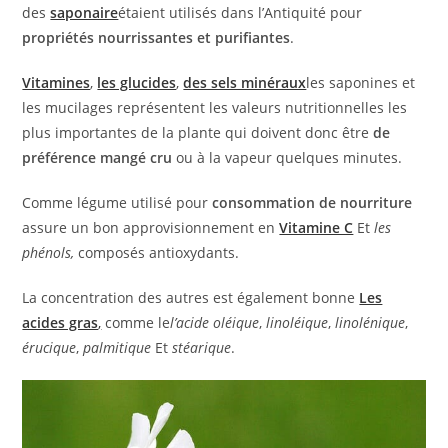
des
saponaire
étaient utilisés dans l’Antiquité pour
propriétés nourrissantes et purifiantes
.
Vitamines
,
les glucides
,
des sels minéraux
les saponines et
les mucilages représentent les valeurs nutritionnelles les
plus importantes de la plante qui doivent donc être
de
préférence mangé cru
ou à la vapeur quelques minutes.
Comme légume utilisé pour
consommation de nourriture
assure un bon approvisionnement en
Vitamine C
Et
les
phénols,
composés antioxydants.
La concentration des autres est également bonne
Les
acides gras
,
comme le
l’acide oléique
,
linoléique
,
linolénique
,
érucique
,
palmitique
Et
stéarique
.