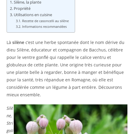
Silène, la plante
Propriété
Utilisations en cuisine
Recette de casoncelli au silène
Informations recommandées
Là
silène
c’est une herbe spontanée dont le nom dérive du
dieu Silène, éducateur et compagnon de Bacchus, célèbre
pour le ventre gonflé qui rappelle le calice ventru et
globuleux de cette plante. Une origine très curieuse pour
une plante belle à regarder, bonne à manger et bénéfique
pour la santé, très répandue en Romagne, où elle est
considérée comme un légume à part entière. Découvrons
mieux ensemble.
Silè
ne,
Stri
goli