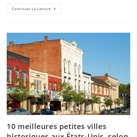
10
Continuer La Lecture
Meilleurs
Parcs
Aquatiques
Extérieurs
Du
Pays,
Selon
Les
Lecteurs
10 meilleures petites villes
historiques aux États-Unis, selon