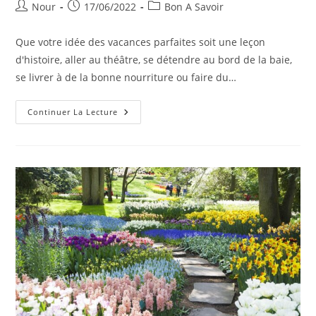
Auteur/autrice
Publication
Post
Nour
17/06/2022
Bon A Savoir
de
publiée :
category:
la
Que votre idée des vacances parfaites soit une leçon
publication :
d'histoire, aller au théâtre, se détendre au bord de la baie,
se livrer à de la bonne nourriture ou faire du…
Les
Continuer La Lecture
Meilleures
Petites
Villes
De
2022,
Selon
Nos
Lecteurs