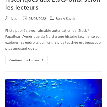
les lecteurs
Auteur/autrice
Publication
Post
Nour
25/06/2022
Bon A Savoir
de
publiée :
category:
la
Photo publiée avec l'aimable autorisation de iStock /
publication :
PapaBear L'Amérique du Nord a une histoire fascinante et
explorer les endroits qui l'ont le plus touchée est beaucoup
plus amusant que…
10
Continuer La Lecture
Meilleures
Petites
Villes
Historiques
Aux
États-
Unis,
Selon
Les
Lecteurs