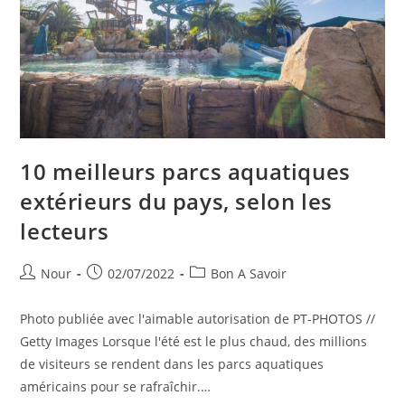
10 meilleurs parcs aquatiques
extérieurs du pays, selon les
lecteurs
Auteur/autrice
Publication
Post
Nour
02/07/2022
Bon A Savoir
de
publiée :
category:
la
Photo publiée avec l'aimable autorisation de PT-PHOTOS //
publication :
Getty Images Lorsque l'été est le plus chaud, des millions
de visiteurs se rendent dans les parcs aquatiques
américains pour se rafraîchir.…