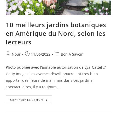
10 meilleurs jardins botaniques
en Amérique du Nord, selon les
lecteurs
Auteur/autrice
Publication
Post
Nour
11/06/2022
Bon A Savoir
de
publiée :
category:
la
Photo publiée avec l'aimable autorisation de Lya_Cattel //
publication :
Getty Images Les averses d'avril pourraient très bien
apporter des fleurs de mai, mais dans ces jardins
spectaculaires, il y a toujours…
10
Continuer La Lecture
Meilleurs
Jardins
Botaniques
En