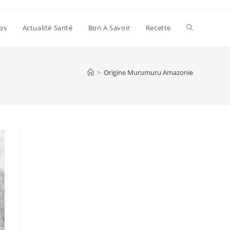
Toggle
ps
Actualité Santé
Bon A Savoir
Recette
website
>
Origine Murumuru Amazonie
search