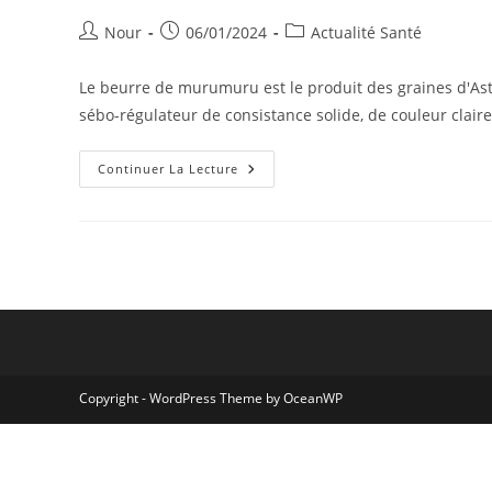
Auteur/autrice
Publication
Post
Nour
06/01/2024
Actualité Santé
de
publiée :
category:
la
Le beurre de murumuru est le produit des graines d'As
publication :
sébo-régulateur de consistance solide, de couleur claire
Beurre
Continuer La Lecture
De
Murumuru
:
Les
Bienfaits
Inégalés
Sur
Vos
Cheveux
Et
Votre
Peau
Copyright - WordPress Theme by OceanWP