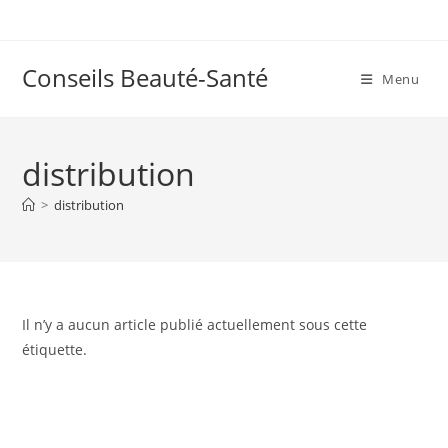
Skip
to
content
Conseils Beauté-Santé
Menu
distribution
>
distribution
Il n’y a aucun article publié actuellement sous cette
étiquette.