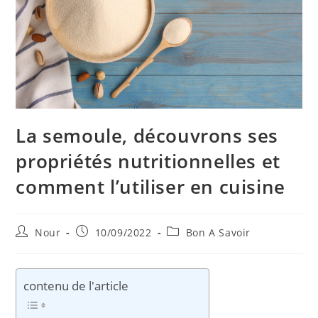
La semoule, découvrons ses
propriétés nutritionnelles et
comment l’utiliser en cuisine
Auteur/autrice
Publication
Post
Nour
10/09/2022
Bon A Savoir
de
publiée :
category:
la
publication :
contenu de l'article