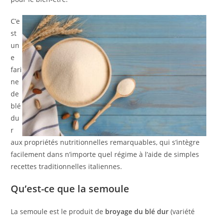
C’e
st
un
e
fari
ne
de
blé
du
r
aux propriétés nutritionnelles remarquables, qui s’intègre
facilement dans n’importe quel régime à l’aide de simples
recettes traditionnelles italiennes.
Qu’est-ce que la semoule
La semoule est le produit de
broyage du blé dur
(variété