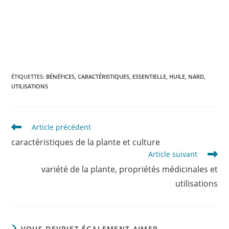
ÉTIQUETTES
:
BÉNÉFICES
,
CARACTÉRISTIQUES
,
ESSENTIELLE
,
HUILE
,
NARD
,
UTILISATIONS
Read
Article précédent
more
caractéristiques de la plante et culture
articles
Article suivant
variété de la plante, propriétés médicinales et
utilisations
VOUS DEVRIEZ ÉGALEMENT AIMER