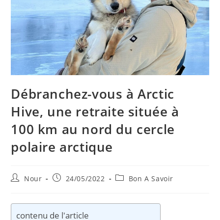
Débranchez-vous à Arctic
Hive, une retraite située à
100 km au nord du cercle
polaire arctique
Auteur/autrice
Publication
Post
Nour
24/05/2022
Bon A Savoir
de
publiée :
category:
la
publication :
contenu de l'article