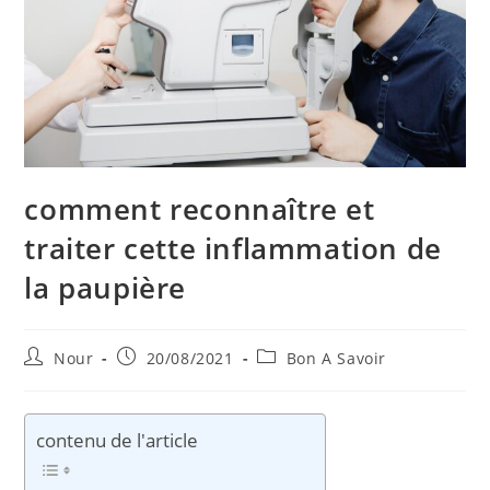
comment reconnaître et
traiter cette inflammation de
la paupière
Auteur/autrice
Publication
Post
Nour
20/08/2021
Bon A Savoir
de
publiée :
category:
la
publication :
contenu de l'article