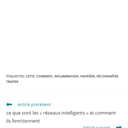
ÉTIQUETTES
:
CETTE
,
COMMENT
,
INFLAMMATION
,
PAUPIÈRE
,
RECONNAÎTRE
,
TRAITER
Read
Article précédent
more
ce que sont les « réseaux intelligents » et comment
articles
ils fonctionnent
Article suivant