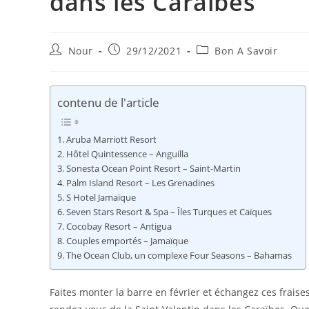
dans les Caraïbes
Auteur/autrice
Publication
Post
Nour
29/12/2021
Bon A Savoir
de
publiée :
category:
la
publication :
contenu de l'article
Aruba Marriott Resort
Hôtel Quintessence – Anguilla
Sonesta Ocean Point Resort – Saint-Martin
Palm Island Resort – Les Grenadines
S Hotel Jamaïque
Seven Stars Resort & Spa – Îles Turques et Caïques
Cocobay Resort – Antigua
Couples emportés – Jamaïque
The Ocean Club, un complexe Four Seasons – Bahamas
Faites monter la barre en février et échangez ces frais