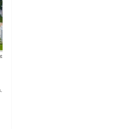
de
s,