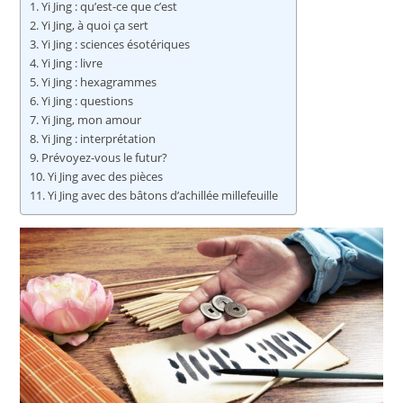
Yi Jing : qu’est-ce que c’est
Yi Jing, à quoi ça sert
Yi Jing : sciences ésotériques
Yi Jing : livre
Yi Jing : hexagrammes
Yi Jing : questions
Yi Jing, mon amour
Yi Jing : interprétation
Prévoyez-vous le futur?
Yi Jing avec des pièces
Yi Jing avec des bâtons d’achillée millefeuille