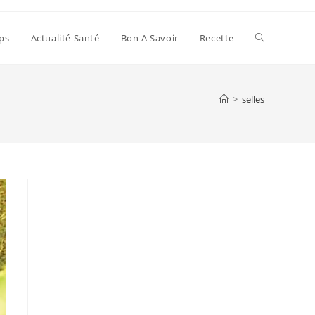
Toggle
ps
Actualité Santé
Bon A Savoir
Recette
website
>
selles
search