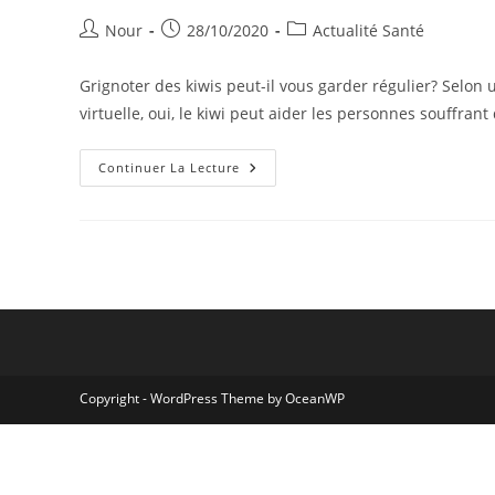
Auteur/autrice
Publication
Post
Nour
28/10/2020
Actualité Santé
de
publiée :
category:
la
Grignoter des kiwis peut-il vous garder régulier? Selon
publication :
virtuelle, oui, le kiwi peut aider les personnes souffra
Pour
Continuer La Lecture
Ceux
Qui
Ont
Des
Problèmes
De
Salle
De
Bain,
Mangez
Un
Kiwi.
Ou
Deux
Copyright - WordPress Theme by OceanWP