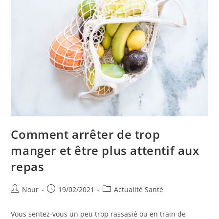
Faits
Comment arrêter de trop
manger et être plus attentif aux
repas
Auteur/autrice
Publication
Post
Nour
19/02/2021
Actualité Santé
de
publiée :
category:
la
Vous sentez-vous un peu trop rassasié ou en train de