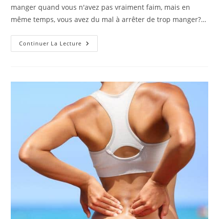
publication :
manger quand vous n'avez pas vraiment faim, mais en
même temps, vous avez du mal à arrêter de trop manger?…
Comment
Continuer La Lecture
Arrêter
De
Trop
Manger
Et
Être
Plus
Attentif
Aux
Repas