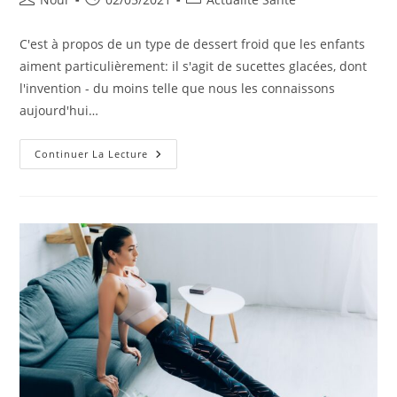
de
publiée :
category:
la
C'est à propos de un type de dessert froid que les enfants
publication :
aiment particulièrement: il s'agit de sucettes glacées, dont
l'invention - du moins telle que nous les connaissons
aujourd'hui…
Un
Continuer La Lecture
Dessert
Froid
Qui
Peut
Également
Être
Préparé
À
La
Maison