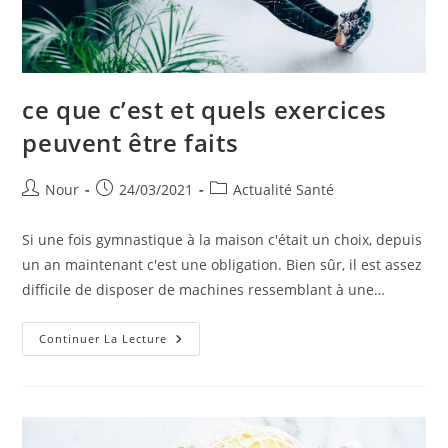
ce que c’est et quels exercices
peuvent être faits
Auteur/autrice
Publication
Post
Nour
24/03/2021
Actualité Santé
de
publiée :
category:
la
Si une fois gymnastique à la maison c'était un choix, depuis
publication :
un an maintenant c'est une obligation. Bien sûr, il est assez
difficile de disposer de machines ressemblant à une…
Ce
Continuer La Lecture
Que
C’est
Et
Quels
Exercices
Peuvent
Être