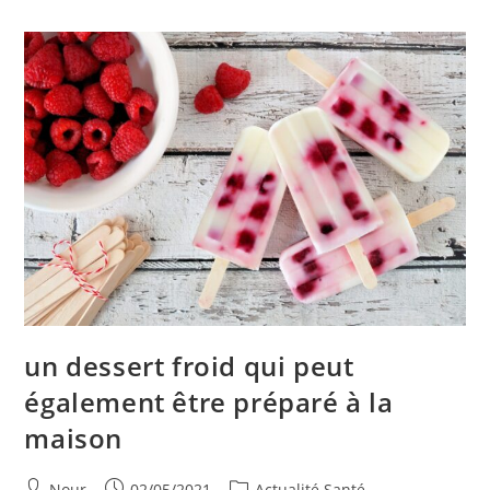
Coûts
Et
Quel
Vélo
Peut
Être
Adapté
un dessert froid qui peut
également être préparé à la
maison
Auteur/autrice
Publication
Post
Nour
02/05/2021
Actualité Santé