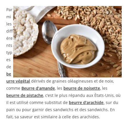
Par
mi
les
diff
ére
nts
typ
es
de
be
urre végétal
dérivés de graines oléagineuses et de noix,
comme
Beurre d’amande
, les
beurre de noisette
,
les
beurre de pistache
, c’est le plus répandu aux États-Unis, où
il est utilisé comme substitut de
beurre d’arachide,
sur du
pain ou pour garnir des sandwichs et des sandwichs. En
fait, sa saveur est similaire à celle des arachides.