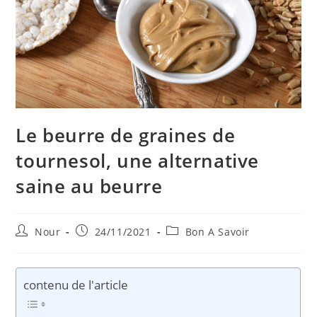
Le beurre de graines de
tournesol, une alternative
saine au beurre
Auteur/autrice
Publication
Post
Nour
24/11/2021
Bon A Savoir
de
publiée :
category:
la
publication :
contenu de l'article