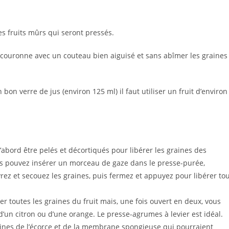
es fruits mûrs qui seront pressés.
 la couronne avec un couteau bien aiguisé et sans abîmer les graines
on verre de jus (environ 125 ml) il faut utiliser un fruit d’environ
d’abord être pelés et décortiqués pour libérer les graines des
s pouvez insérer un morceau de gaze dans le presse-purée,
vrez et secouez les graines, puis fermez et appuyez pour libérer to
érer toutes les graines du fruit mais, une fois ouvert en deux, vous
 d’un citron ou d’une orange. Le presse-agrumes à levier est idéal.
graines de l’écorce et de la membrane spongieuse qui pourraient