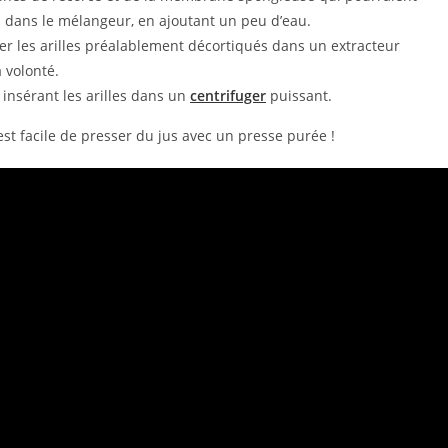
s dans le mélangeur, en ajoutant un peu d’eau.
nsérer les arilles préalablement décortiqués dans un extracteur
à volonté.
 insérant les arilles dans un
centrifuger
puissant.
st facile de presser du jus avec un presse purée !