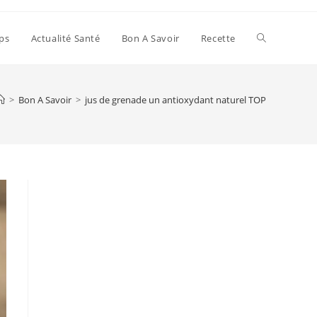
Toggle
ps
Actualité Santé
Bon A Savoir
Recette
website
>
Bon A Savoir
>
jus de grenade un antioxydant naturel TOP
search