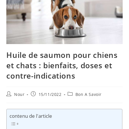
Huile de saumon pour chiens
et chats : bienfaits, doses et
contre-indications
Auteur/autrice
Publication
Post
Nour
15/11/2022
Bon A Savoir
de
publiée :
category:
la
publication :
contenu de l'article