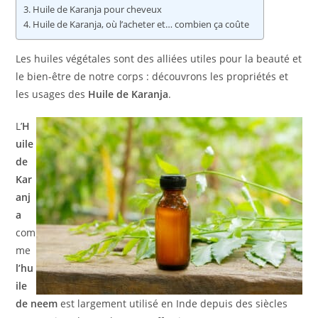
Huile de Karanja pour cheveux
Huile de Karanja, où l’acheter et… combien ça coûte
Les huiles végétales sont des alliées utiles pour la beauté et
le bien-être de notre corps : découvrons les propriétés et
les usages des
Huile de Karanja
.
L’
H
uile
de
Kar
anj
a
com
me
l’hu
ile
de neem
est largement utilisé en Inde depuis des siècles