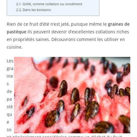
Grillé, comme collation ou condiment
Dans les boissons
Rien de ce fruit d’été n’est jeté, puisque même le
graines de
pastèque
ils peuvent devenir d’excellentes collations riches
en propriétés saines. Découvrons comment les utiliser en
cuisine.
Les
gra
ine
s
de
pa
stè
qu
e
so