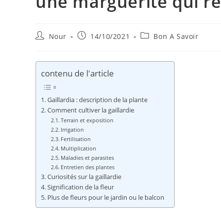
une marguerite qui ré
Auteur/autrice
Publication
Post
Nour
14/10/2021
Bon A Savoir
de
publiée :
category:
la
publication :
contenu de l'article
Gaillardia : description de la plante
Comment cultiver la gaillardie
Terrain et exposition
Irrigation
Fertilisation
Multiplication
Maladies et parasites
Entretien des plantes
Curiosités sur la gaillardie
Signification de la fleur
Plus de fleurs pour le jardin ou le balcon