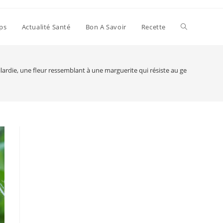
Toggle
ps
Actualité Santé
Bon A Savoir
Recette
website
llardie, une fleur ressemblant à une marguerite qui résiste au gel
search