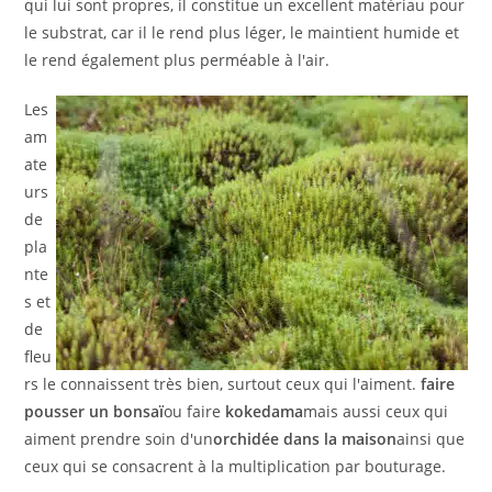
qui lui sont propres, il constitue un excellent matériau pour
le substrat, car il le rend plus léger, le maintient humide et
le rend également plus perméable à l'air.
Les
am
ate
urs
de
pla
nte
s et
de
fleu
rs le connaissent très bien, surtout ceux qui l'aiment.
faire
pousser un bonsaï
ou faire
kokedama
mais aussi ceux qui
aiment prendre soin d'un
orchidée dans la maison
ainsi que
ceux qui se consacrent à la multiplication par bouturage.