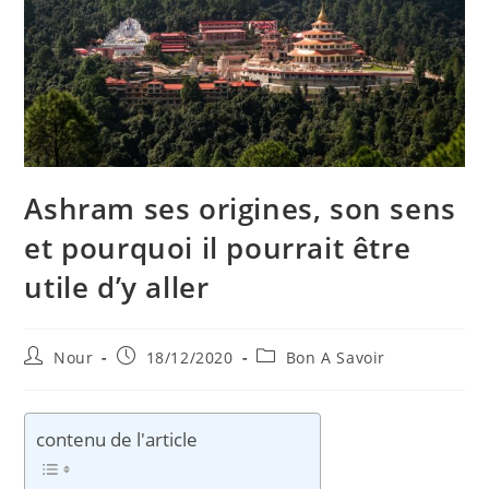
Ashram ses origines, son sens
et pourquoi il pourrait être
utile d’y aller
Auteur/autrice
Publication
Post
Nour
18/12/2020
Bon A Savoir
de
publiée :
category:
la
publication :
contenu de l'article