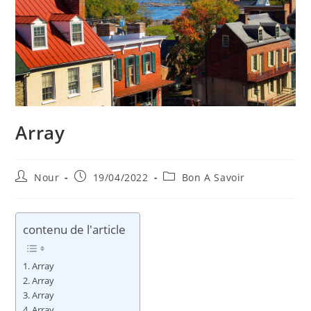
Array
Auteur/autrice
Publication
Post
Nour
19/04/2022
Bon A Savoir
de
publiée :
category:
la
publication :
contenu de l'article
Array
Array
Array
Array