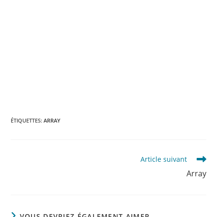
ÉTIQUETTES
:
ARRAY
Read
Article suivant
more
Array
articles
VOUS DEVRIEZ ÉGALEMENT AIMER