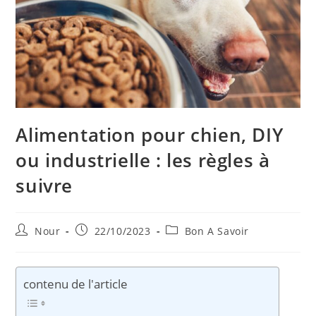
Alimentation pour chien, DIY
ou industrielle : les règles à
suivre
Auteur/autrice
Publication
Post
Nour
22/10/2023
Bon A Savoir
de
publiée :
category:
la
publication :
contenu de l'article