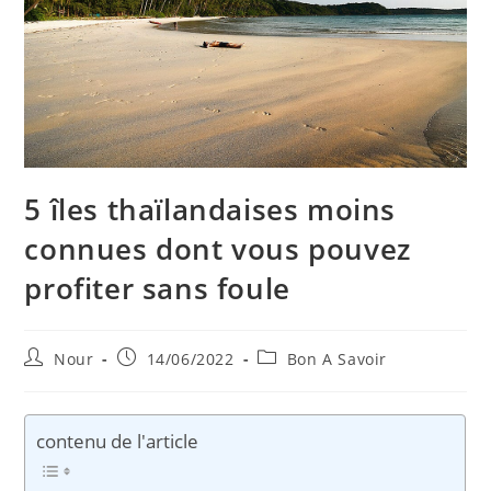
5 îles thaïlandaises moins
connues dont vous pouvez
profiter sans foule
Auteur/autrice
Publication
Post
Nour
14/06/2022
Bon A Savoir
de
publiée :
category:
la
publication :
contenu de l'article