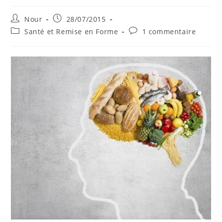
Auteur/autrice
Publication
Nour
28/07/2015
de
publiée :
Post
Commentaires
Santé et Remise en Forme
1 commentaire
la
category:
de
publication :
la
publication :