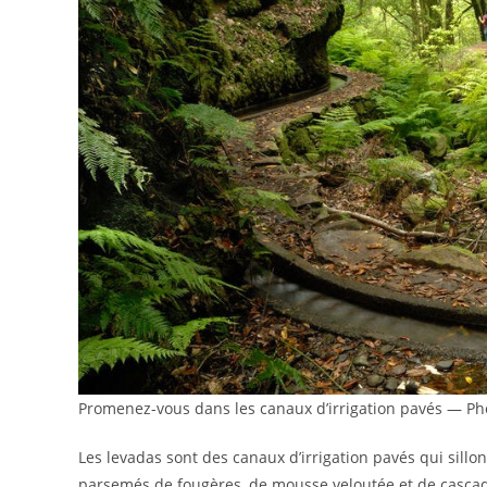
Promenez-vous dans les canaux d’irrigation pavés — Pho
Les levadas sont des canaux d’irrigation pavés qui sill
parsemés de fougères, de mousse veloutée et de cascad