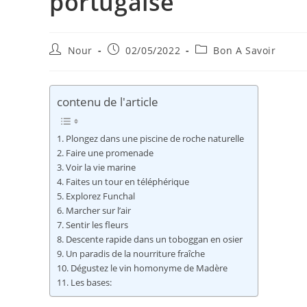
portugaise
Auteur/autrice
Publication
Post
Nour
02/05/2022
Bon A Savoir
de
publiée :
category:
la
publication :
contenu de l'article
Plongez dans une piscine de roche naturelle
Faire une promenade
Voir la vie marine
Faites un tour en téléphérique
Explorez Funchal
Marcher sur l’air
Sentir les fleurs
Descente rapide dans un toboggan en osier
Un paradis de la nourriture fraîche
Dégustez le vin homonyme de Madère
Les bases: