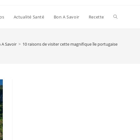
Toggle
ps
Actualité Santé
Bon A Savoir
Recette
website
 A Savoir
>
10 raisons de visiter cette magnifique île portugaise
search