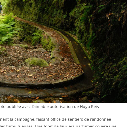
to publiée avec l’aimable autorisation de Hugo Reis
onnent la campagne, faisant office de sentiers de randonnée
es tumultueuses. Une forêt de lauriers parfumés couvre une