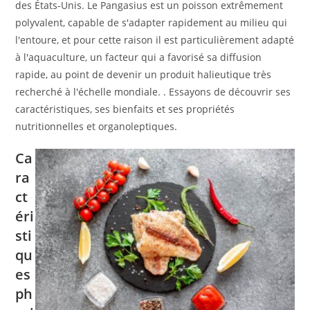
des États-Unis. Le Pangasius est un poisson extrêmement
polyvalent, capable de s'adapter rapidement au milieu qui
l'entoure, et pour cette raison il est particulièrement adapté
à l'aquaculture, un facteur qui a favorisé sa diffusion
rapide, au point de devenir un produit halieutique très
recherché à l'échelle mondiale. . Essayons de découvrir ses
caractéristiques, ses bienfaits et ses propriétés
nutritionnelles et organoleptiques.
Ca
ra
ct
éri
sti
qu
es
ph