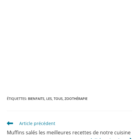
ÉTIQUETTES
:
BIENFAITS
,
LES
,
TOUS
,
ZOOTHÉRAPIE
Read
Article précédent
more
Muffins salés les meilleures recettes de notre cuisine
articles