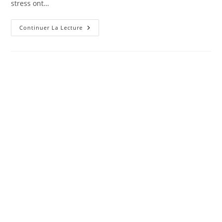
stress ont…
Le
Continuer La Lecture
Yoga
Contre
L’anxiété
Et
La
Dépression