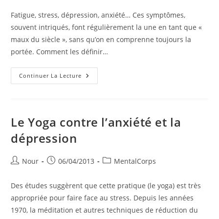
de
publiée :
category:
la
Fatigue, stress, dépression, anxiété… Ces symptômes,
publication :
souvent intriqués, font régulièrement la une en tant que «
maux du siècle », sans qu’on en comprenne toujours la
portée. Comment les définir…
Solutions
Continuer La Lecture
Contre
La
Fatigue,
L’anxiété
Et
La
Le Yoga contre l’anxiété et la
Dépression
dépression
Auteur/autrice
Publication
Post
Nour
06/04/2013
MentalCorps
de
publiée :
category:
la
Des études suggèrent que cette pratique (le yoga) est très
publication :
appropriée pour faire face au stress. Depuis les années
1970, la méditation et autres techniques de réduction du