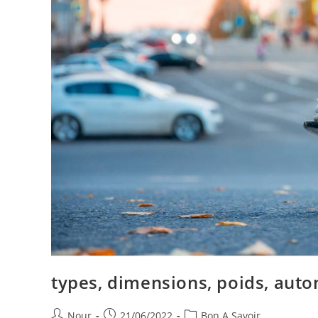
types, dimensions, poids, auto
Auteur/autrice
Publication
Post
Nour
21/06/2022
Bon A Savoir