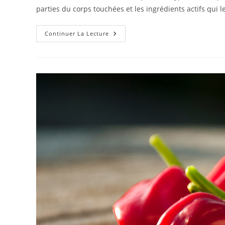
publication :
parties du corps touchées et les ingrédients actifs qui l
Qu’est-
Continuer La Lecture
Ce
Que
C’est,
Quels
Types
Existent
Et
Comment
L’utiliser