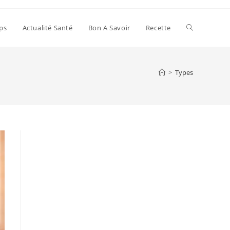
Toggle
ps
Actualité Santé
Bon A Savoir
Recette
website
>
Types
search