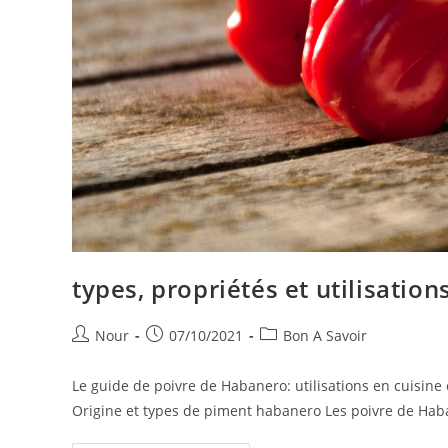
types, propriétés et utilisation
Auteur/autrice
Publication
Post
Nour
07/10/2021
Bon A Savoir
de
publiée :
category:
la
Le guide de poivre de Habanero: utilisations en cuisine 
publication :
Origine et types de piment habanero Les poivre de Ha