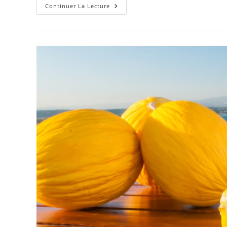
Types,
Continuer La Lecture
Propriétés
Et
Utilisations
En
Cuisine