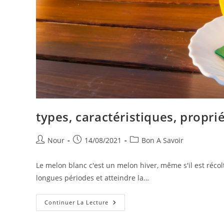
types, caractéristiques, propri
Auteur/autrice
Publication
Post
Nour
14/08/2021
Bon A Savoir
de
publiée :
category:
la
Le melon blanc c'est un melon hiver, même s'il est récolt
publication :
longues périodes et atteindre la…
Types,
Continuer La Lecture
Caractéristiques,
Propriétés
Et