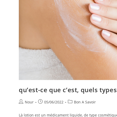
qu’est-ce que c’est, quels types
Auteur/autrice
Publication
Post
Nour
05/06/2022
Bon A Savoir
de
publiée :
category:
la
Là lotion est un médicament liquide, de type cosmétique