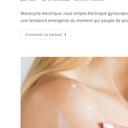
de
publiée :
category:
la
Monocycle électrique, roue simple électrique gyroscopiq
publication :
une tendance émergente du moment qui peuple de plus
Types,
Continuer La Lecture
Dimensions,
Poids,
Autonomie,
Recharge
Et
Puissance