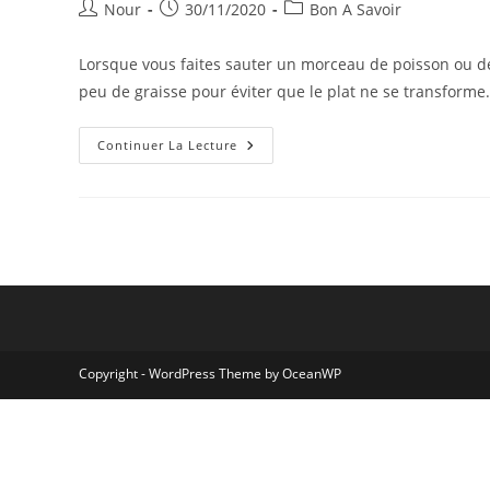
Auteur/autrice
Publication
Post
Nour
30/11/2020
Bon A Savoir
de
publiée :
category:
la
Lorsque vous faites sauter un morceau de poisson ou de
publication :
peu de graisse pour éviter que le plat ne se transform
Pourquoi
Continuer La Lecture
Vous
Devez
Cuisiner
Avec
Du
Ghee,
Votre
Nouveau
Beurre
Préféré
Copyright - WordPress Theme by OceanWP