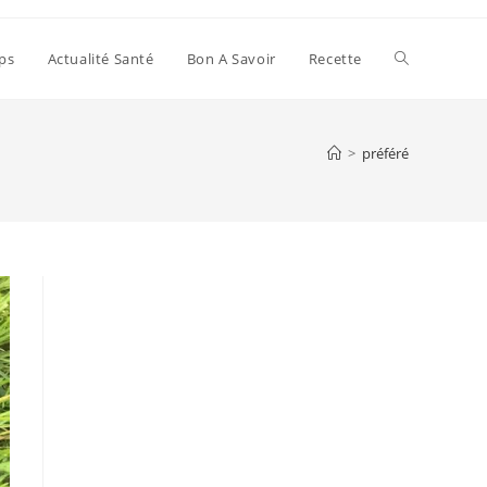
Toggle
ps
Actualité Santé
Bon A Savoir
Recette
website
>
préféré
search