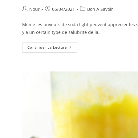
Auteur/autrice
Publication
Post
Nour
05/04/2021
Bon A Savoir
de
publiée :
category:
la
Même les buveurs de soda light peuvent apprécier les s
publication :
y a un certain type de salubrité de la…
Pourquoi
Continuer La Lecture
Cheerwine
Est
Le
Soda
Aux
Cerises
Préféré
De
Caroline
Du
Nord