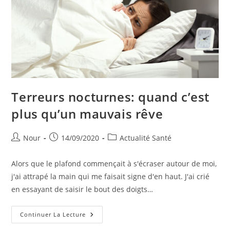
Terreurs nocturnes: quand c’est
plus qu’un mauvais rêve
Auteur/autrice
Publication
Post
Nour
14/09/2020
Actualité Santé
de
publiée :
category:
la
Alors que le plafond commençait à s'écraser autour de moi,
publication :
j'ai attrapé la main qui me faisait signe d'en haut. J'ai crié
en essayant de saisir le bout des doigts…
Terreurs
Continuer La Lecture
Nocturnes:
Quand