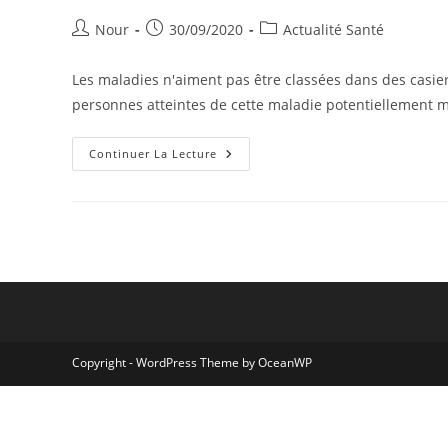
Auteur/autrice
Publication
Post
Nour
30/09/2020
Actualité Santé
de
publiée :
category:
la
Les maladies n'aiment pas être classées dans des casier
publication :
personnes atteintes de cette maladie potentiellement m
Division
Continuer La Lecture
NIH
À
La
Recherche
De
Personnes
Atteintes
De
Types
De
Diabète
Rares
Copyright - WordPress Theme by OceanWP