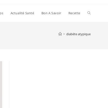
Toggle
ps
Actualité Santé
Bon A Savoir
Recette
website
>
diabète atypique
search