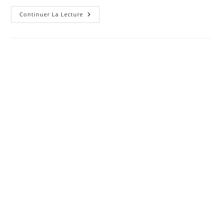
Pourquoi
Continuer La Lecture
Abandonner
Les
Régimes
Alimentaires
Est
Souvent
La
Meilleure
Décision