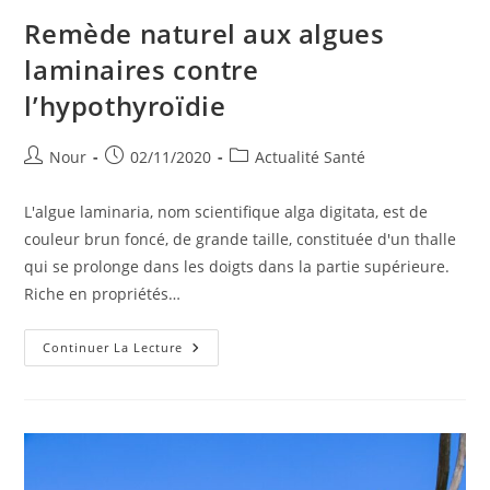
Remède naturel aux algues
laminaires contre
l’hypothyroïdie
Auteur/autrice
Publication
Post
Nour
02/11/2020
Actualité Santé
de
publiée :
category:
la
L'algue laminaria, nom scientifique alga digitata, est de
publication :
couleur brun foncé, de grande taille, constituée d'un thalle
qui se prolonge dans les doigts dans la partie supérieure.
Riche en propriétés…
Remède
Continuer La Lecture
Naturel
Aux
Algues
Laminaires
Contre
L’hypothyroïdie