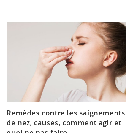
Pour
Lutter
Contre
La
Cellulite
Et
La
Rétention
Remèdes contre les saignements
de nez, causes, comment agir et
quoi ne pas faire