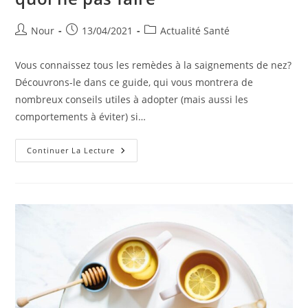
Auteur/autrice
Publication
Post
Nour
13/04/2021
Actualité Santé
de
publiée :
category:
la
Vous connaissez tous les remèdes à la saignements de nez?
publication :
Découvrons-le dans ce guide, qui vous montrera de
nombreux conseils utiles à adopter (mais aussi les
comportements à éviter) si…
Remèdes
Continuer La Lecture
Contre
Les
Saignements
De
Nez,
Causes,
Comment
Agir
Et
Quoi
Ne
Pas
Faire