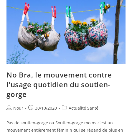
No Bra, le mouvement contre
l’usage quotidien du soutien-
gorge
Auteur/autrice
Publication
Post
Nour
30/10/2020
Actualité Santé
de
publiée :
category:
la
Pas de soutien-gorge ou Soutien-gorge moins c'est un
publication :
mouvement entièrement féminin qui se répand de plus en