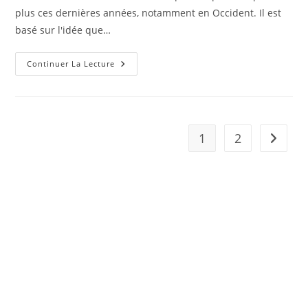
plus ces dernières années, notamment en Occident. Il est
basé sur l'idée que…
No
Continuer La Lecture
Bra,
Le
Mouvement
Contre
L’usage
Quotidien
Du
1
2
Aller à 
Soutien-
Gorge