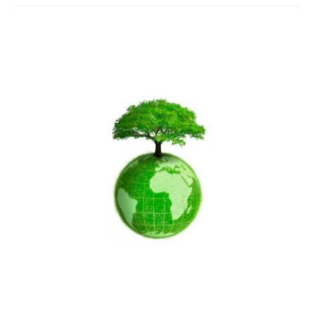
Contre
Le
Rhume
Et
La
Grippe