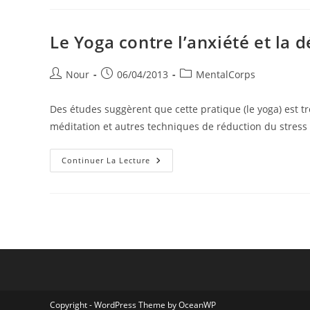
Fatigue,
L’anxiété
Et
La
Le Yoga contre l’anxiété et la 
Dépression
Auteur/autrice
Publication
Post
Nour
06/04/2013
MentalCorps
de
publiée :
category:
la
Des études suggèrent que cette pratique (le yoga) est tr
publication :
méditation et autres techniques de réduction du stress
Le
Continuer La Lecture
Yoga
Contre
L’anxiété
Et
La
Dépression
Copyright - WordPress Theme by OceanWP