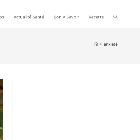
Toggle
ps
Actualité Santé
Bon A Savoir
Recette
website
>
anxiété
search