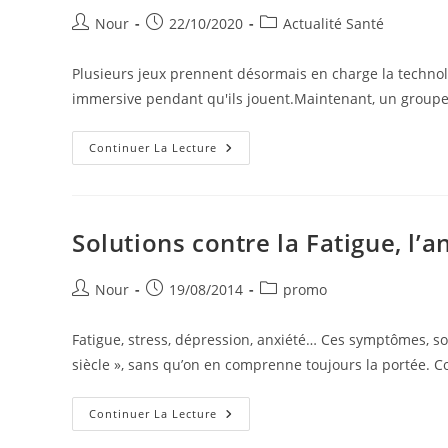
Auteur/autrice
Publication
Post
Nour
22/10/2020
Actualité Santé
de
publiée :
category:
la
Plusieurs jeux prennent désormais en charge la technolog
publication :
immersive pendant qu'ils jouent.Maintenant, un groupe 
La
Continuer La Lecture
Réalité
Virtuelle
Peut
Aider
Les
Gens
Solutions contre la Fatigue, l’a
À
Gérer
Les
Troubles
Auteur/autrice
Publication
Post
Nour
19/08/2014
promo
De
de
publiée :
category:
L’alimentation
la
Fatigue, stress, dépression, anxiété… Ces symptômes, s
publication :
siècle », sans qu’on en comprenne toujours la portée. 
Solutions
Continuer La Lecture
Contre
La