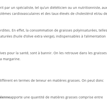
t par un spécialiste, tel qu’un diététicien ou un nutritionniste, au
blèmes cardiovasculaires et des taux élevés de cholestérol et/ou d
rdites. En effet, la consommation de graisses polyinsaturées, telle
aturées (huile d’olive extra vierge), indispensables à l’alimentation
cives pour la santé, sont à bannir. On les retrouve dans les graisses
 la margarine.
i diffèrent en termes de teneur en matières grasses. On peut donc
néenne
apporte une quantité de matières grasses comprise entre