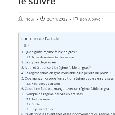
le suivre
Auteur/autrice
Publication
Post
Nour
20/11/2022
Bon A Savoir
de
publiée :
category:
la
publication :
contenu de l'article
Que signifie régime faible en gras ?
Types de régimes faibles en gras
Les types de graisses
A qui et à quoi sert le régime faible en gras ?
Le régime faible en gras vous aide-t-il à perdre du poids ?
Que manger lorsque l’on suit un régime pauvre en graisses
Méthodes de cuisson
Ce qu’il ne faut pas manger avec un régime faible en gras
Exemple de régime pauvre en graisses
Petit dejeuner
Goûter
Déjeuner et dîner
Quels sont les avantages et les inconvénients du régime pa