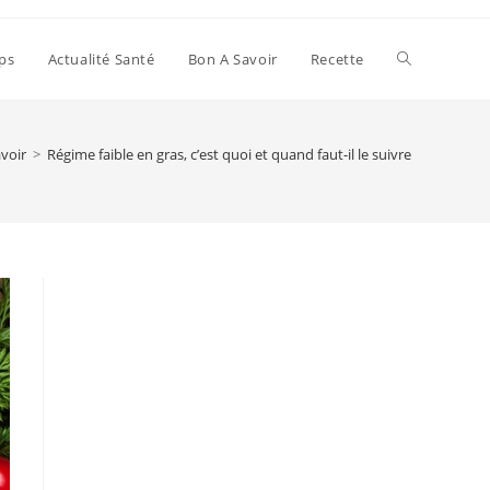
Toggle
ps
Actualité Santé
Bon A Savoir
Recette
website
voir
>
Régime faible en gras, c’est quoi et quand faut-il le suivre
search