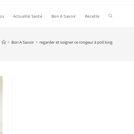
Toggle
ps
Actualité Santé
Bon A Savoir
Recette
website
>
Bon A Savoir
>
regarder et soigner ce rongeur à poil long
search