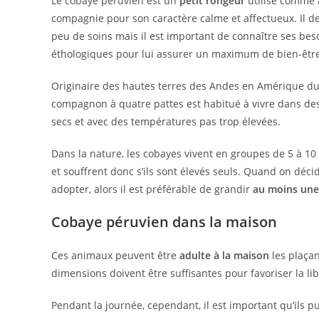
Le cobaye péruvien est un
petit rongeur
utilisé comme 
compagnie pour son caractère calme et affectueux. Il 
peu de soins mais il est important de connaître ses bes
éthologiques pour lui assurer un maximum de bien-être
Originaire des hautes terres des Andes en Amérique du
compagnon à quatre pattes est habitué à vivre dans des
secs et avec des températures pas trop élevées.
Dans la nature, les cobayes vivent en groupes de 5 à 1
et souffrent donc s’ils sont élevés seuls. Quand on déci
adopter, alors il est préférable de grandir
au moins une
Cobaye péruvien dans la maison
Ces animaux peuvent être
adulte
à la maison
les plaçan
dimensions doivent être suffisantes pour favoriser la l
Pendant la journée, cependant, il est important qu’ils p