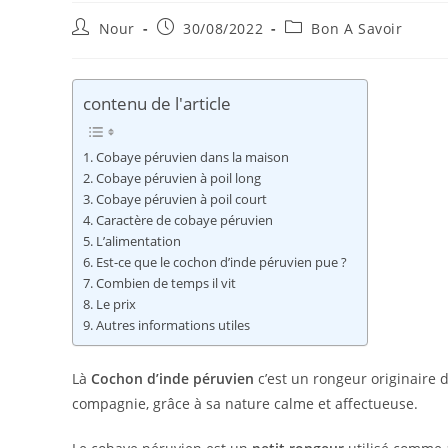
Auteur/autrice
Publication
Post
Nour
30/08/2022
Bon A Savoir
de
publiée :
category:
la
publication :
contenu de l'article
Cobaye péruvien dans la maison
Cobaye péruvien à poil long
Cobaye péruvien à poil court
Caractère de cobaye péruvien
L’alimentation
Est-ce que le cochon d’inde péruvien pue ?
Combien de temps il vit
Le prix
Autres informations utiles
Là
Cochon d’inde péruvien
c’est un rongeur originair
compagnie, grâce à sa nature calme et affectueuse.