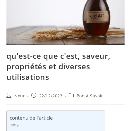
qu'est-ce que c'est, saveur,
propriétés et diverses
utilisations
Auteur/autrice
Publication
Post
Nour
22/12/2023
Bon A Savoir
de
publiée :
category:
la
publication :
contenu de l'article